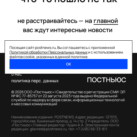
не расстраивайтесь —
на
главной
вас ждут интересные
новости
Посещая сайт postnews.ru, Вы соглашаетесь с приложенной
Политикой обработки Персональных данных
и с использованием
файлов cookie, указанных в данной политике.
ОК
спецпроекты
о нас
политика перс. данных
© 2026 ООО «Постньюс» |
Свидетельство о регистрации СМИ: ЭЛ
№ ФС 77–85757 от 22 августа 2023 года выдано Федеральной
службой по надзору в сфере связи, информационных технологий
и массовых коммуникаций
Наименование издания: POSTNEWS,
Адрес редакции: 127015,
город Москва, Бумажный проезд, д. 14 стр. 2
Учредитель: ООО
«Постньюс»
Главный редактор: Чудин А.А.
Электронная почта
редакции:
glavred@postnews.ru
,
тел.
+7 (495) 66-33-811