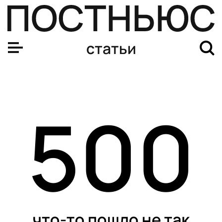
статьи
500
что-то пошло не так