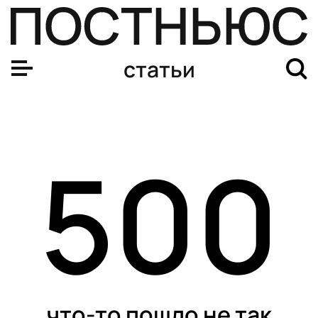
статьи
500
что-то пошло не так