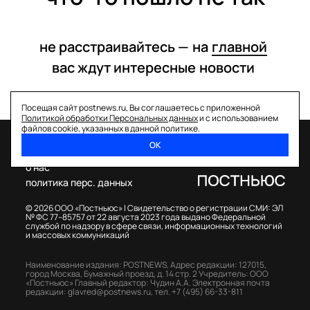
не расстраивайтесь —
на
главной
вас ждут интересные
новости
Посещая сайт postnews.ru, Вы соглашаетесь с приложенной
Политикой обработки Персональных данных
и с использованием
файлов cookie, указанных в данной политике.
ОК
спецпроекты
о нас
политика перс. данных
© 2026 ООО «Постньюс» |
Свидетельство о регистрации СМИ: ЭЛ
№ ФС 77–85757 от 22 августа 2023 года выдано Федеральной
службой по надзору в сфере связи, информационных технологий
и массовых коммуникаций
Наименование издания: POSTNEWS,
Адрес редакции: 127015,
город Москва, Бумажный проезд, д. 14 стр. 2
Учредитель: ООО
«Постньюс»
Главный редактор: Чудин А.А.
Электронная почта
редакции:
glavred@postnews.ru
,
тел.
+7 (495) 66-33-811