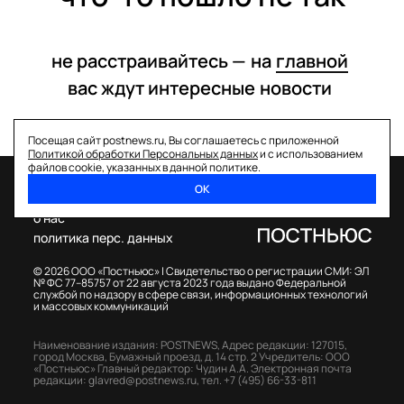
не расстраивайтесь —
на
главной
вас ждут интересные
новости
Посещая сайт postnews.ru, Вы соглашаетесь с приложенной
Политикой обработки Персональных данных
и с использованием
файлов cookie, указанных в данной политике.
ОК
спецпроекты
о нас
политика перс. данных
© 2026 ООО «Постньюс» |
Свидетельство о регистрации СМИ: ЭЛ
№ ФС 77–85757 от 22 августа 2023 года выдано Федеральной
службой по надзору в сфере связи, информационных технологий
и массовых коммуникаций
Наименование издания: POSTNEWS,
Адрес редакции: 127015,
город Москва, Бумажный проезд, д. 14 стр. 2
Учредитель: ООО
«Постньюс»
Главный редактор: Чудин А.А.
Электронная почта
редакции:
glavred@postnews.ru
,
тел.
+7 (495) 66-33-811