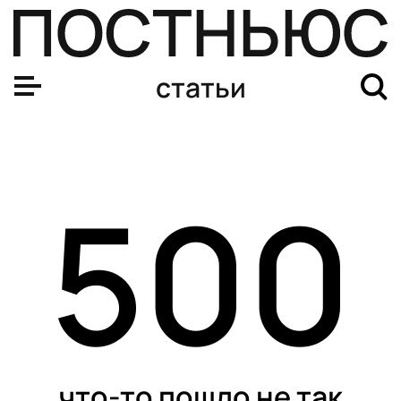
статьи
500
что-то пошло не так