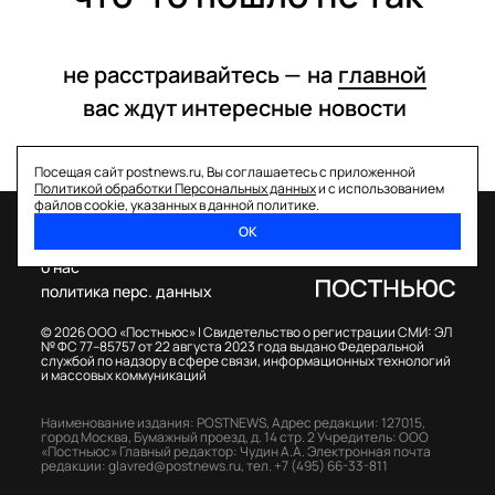
не расстраивайтесь —
на
главной
вас ждут интересные
новости
Посещая сайт postnews.ru, Вы соглашаетесь с приложенной
Политикой обработки Персональных данных
и с использованием
файлов cookie, указанных в данной политике.
ОК
спецпроекты
о нас
политика перс. данных
© 2026 ООО «Постньюс» |
Свидетельство о регистрации СМИ: ЭЛ
№ ФС 77–85757 от 22 августа 2023 года выдано Федеральной
службой по надзору в сфере связи, информационных технологий
и массовых коммуникаций
Наименование издания: POSTNEWS,
Адрес редакции: 127015,
город Москва, Бумажный проезд, д. 14 стр. 2
Учредитель: ООО
«Постньюс»
Главный редактор: Чудин А.А.
Электронная почта
редакции:
glavred@postnews.ru
,
тел.
+7 (495) 66-33-811