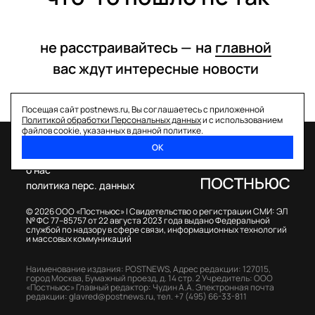
не расстраивайтесь —
на
главной
вас ждут интересные
новости
Посещая сайт postnews.ru, Вы соглашаетесь с приложенной
Политикой обработки Персональных данных
и с использованием
файлов cookie, указанных в данной политике.
ОК
спецпроекты
о нас
политика перс. данных
© 2026 ООО «Постньюс» |
Свидетельство о регистрации СМИ: ЭЛ
№ ФС 77–85757 от 22 августа 2023 года выдано Федеральной
службой по надзору в сфере связи, информационных технологий
и массовых коммуникаций
Наименование издания: POSTNEWS,
Адрес редакции: 127015,
город Москва, Бумажный проезд, д. 14 стр. 2
Учредитель: ООО
«Постньюс»
Главный редактор: Чудин А.А.
Электронная почта
редакции:
glavred@postnews.ru
,
тел.
+7 (495) 66-33-811