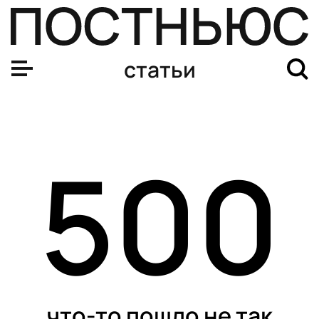
статьи
500
что-то пошло не так