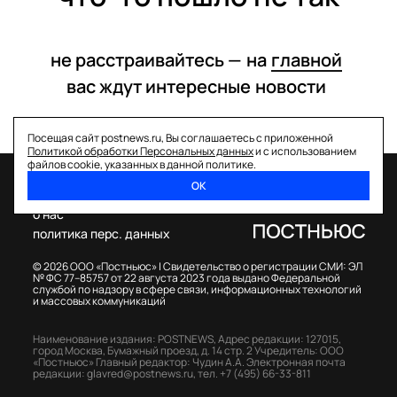
не расстраивайтесь —
на
главной
вас ждут интересные
новости
Посещая сайт postnews.ru, Вы соглашаетесь с приложенной
Политикой обработки Персональных данных
и с использованием
файлов cookie, указанных в данной политике.
ОК
спецпроекты
о нас
политика перс. данных
© 2026 ООО «Постньюс» |
Свидетельство о регистрации СМИ: ЭЛ
№ ФС 77–85757 от 22 августа 2023 года выдано Федеральной
службой по надзору в сфере связи, информационных технологий
и массовых коммуникаций
Наименование издания: POSTNEWS,
Адрес редакции: 127015,
город Москва, Бумажный проезд, д. 14 стр. 2
Учредитель: ООО
«Постньюс»
Главный редактор: Чудин А.А.
Электронная почта
редакции:
glavred@postnews.ru
,
тел.
+7 (495) 66-33-811