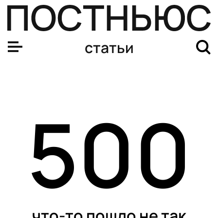
статьи
500
что-то пошло не так