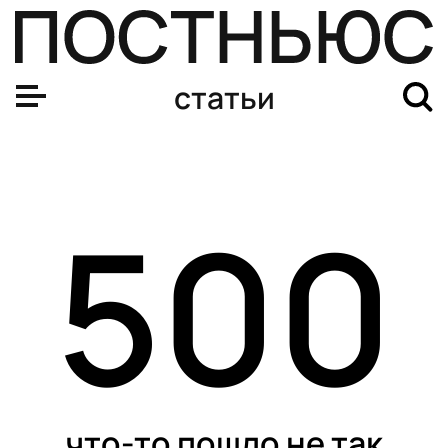
статьи
500
что-то пошло не так