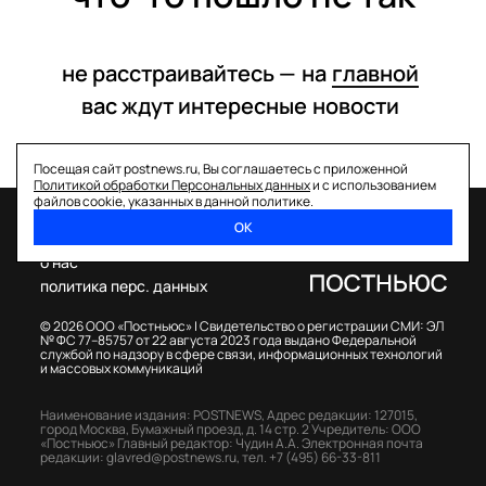
не расстраивайтесь —
на
главной
вас ждут интересные
новости
Посещая сайт postnews.ru, Вы соглашаетесь с приложенной
Политикой обработки Персональных данных
и с использованием
файлов cookie, указанных в данной политике.
ОК
спецпроекты
о нас
политика перс. данных
© 2026 ООО «Постньюс» |
Свидетельство о регистрации СМИ: ЭЛ
№ ФС 77–85757 от 22 августа 2023 года выдано Федеральной
службой по надзору в сфере связи, информационных технологий
и массовых коммуникаций
Наименование издания: POSTNEWS,
Адрес редакции: 127015,
город Москва, Бумажный проезд, д. 14 стр. 2
Учредитель: ООО
«Постньюс»
Главный редактор: Чудин А.А.
Электронная почта
редакции:
glavred@postnews.ru
,
тел.
+7 (495) 66-33-811