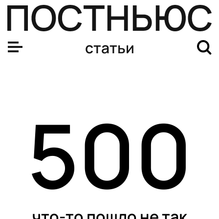
Свинья для Роналдиньо и корова для Федерера: самые
статьи
500
что-то пошло не так