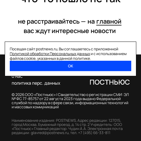
не расстраивайтесь —
на
главной
вас ждут интересные
новости
Посещая сайт postnews.ru, Вы соглашаетесь с приложенной
Политикой обработки Персональных данных
и с использованием
файлов cookie, указанных в данной политике.
ОК
спецпроекты
о нас
политика перс. данных
© 2026 ООО «Постньюс» |
Свидетельство о регистрации СМИ: ЭЛ
№ ФС 77–85757 от 22 августа 2023 года выдано Федеральной
службой по надзору в сфере связи, информационных технологий
и массовых коммуникаций
Наименование издания: POSTNEWS,
Адрес редакции: 127015,
город Москва, Бумажный проезд, д. 14 стр. 2
Учредитель: ООО
«Постньюс»
Главный редактор: Чудин А.А.
Электронная почта
редакции:
glavred@postnews.ru
,
тел.
+7 (495) 66-33-811