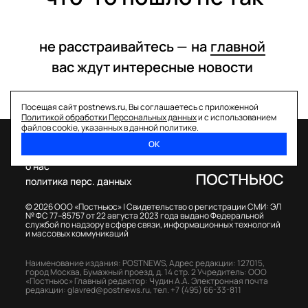
не расстраивайтесь —
на
главной
вас ждут интересные
новости
Посещая сайт postnews.ru, Вы соглашаетесь с приложенной
Политикой обработки Персональных данных
и с использованием
файлов cookie, указанных в данной политике.
ОК
спецпроекты
о нас
политика перс. данных
© 2026 ООО «Постньюс» |
Свидетельство о регистрации СМИ: ЭЛ
№ ФС 77–85757 от 22 августа 2023 года выдано Федеральной
службой по надзору в сфере связи, информационных технологий
и массовых коммуникаций
Наименование издания: POSTNEWS,
Адрес редакции: 127015,
город Москва, Бумажный проезд, д. 14 стр. 2
Учредитель: ООО
«Постньюс»
Главный редактор: Чудин А.А.
Электронная почта
редакции:
glavred@postnews.ru
,
тел.
+7 (495) 66-33-811