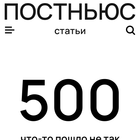
статьи
500
что-то пошло не так