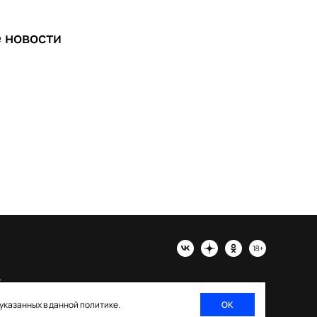
е
новости
х
 указанных в данной политике.
ОК