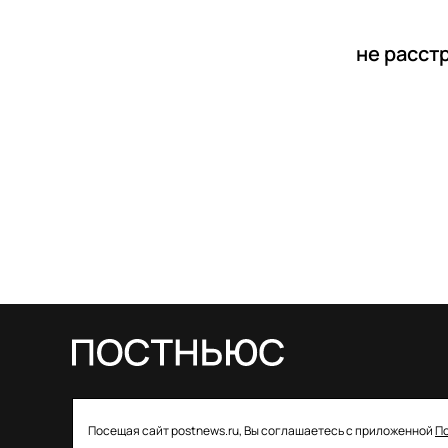
не расст
© 2026 ООО «Постньюс» |
Свидетельство
Посещая сайт postnews.ru, Вы соглашаетесь с приложенной
П
о регистрации СМИ: ЭЛ № ФС 77–85757 от 22 августа