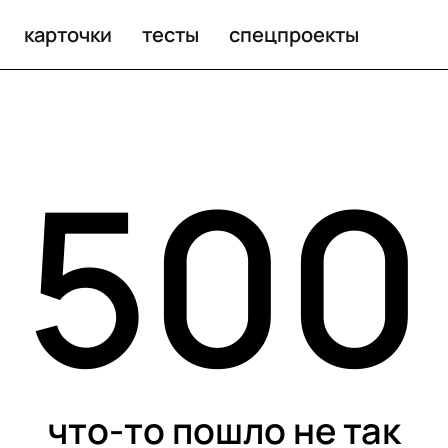
карточки
тесты
спецпроекты
500
что-то пошло не так