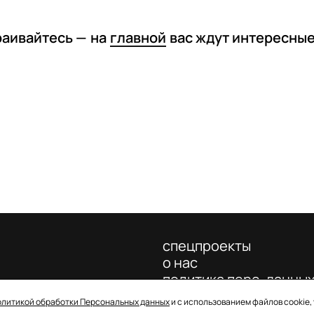
раивайтесь —
на
главной
вас ждут интересны
спецпроекты
о нас
политика перс. данны
олитикой обработки Персональных данных
и с использованием файлов cookie,