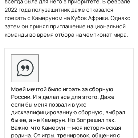
всегда была для него в приоритете. В феврале
2022 года полузащитник даже отказался
Защитники: Жан-Шарль Кастеллетто
поехать с Камеруном на Кубок Африки. Однако
(«Нант», Франция), Энцо Эбосс
затем он принял приглашение национальной
(«Удинезе», Италия), Коллинз Фэ («Аль
команды во время отбора на чемпионат мира.
Таи», Саудовская Аравия), Оливье Мбайзо
(«Филадельфия», США), Нуу Толо
(«Сиэтл», США), Николя Нкулу («Арис»,
Греция), Кристофер Ву («Ренн», Франция)
Полузащитники: Оливье Нтчам («Суонси»,
Англия), Гаэль Ондуа («Ганновер»),
Моей мечтой было играть за сборную
Мартин Онгла («Верона», Италия), Пьер
России. И я делал все для этого. Даже
Кунде («Олимпикакос», Греция), Самюэль
если бы меня позвали в уже
Ум Гуе («Мехелен», Бельгия), Андре-
дисквалифицированную сборную, выбрал
Франк Замбо-Ангисса («Наполи», Италия),
бы ее, а не Камерун. Но Бог решил так.
Важно, что Камерун — моя историческая
Жером Нгом («Коломб де Джа», Камерун),
родина. От игры, тренировок, общения с
Муми Нгамале («Динамо», Москва)