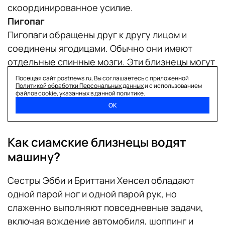
скоординированное усилие.
Пигопаг
Пигопаги обращены друг к другу лицом и
соединены ягодицами. Обычно они имеют
отдельные спинные мозги. Эти близнецы могут
иметь общий задний проход или мочевой
Посещая сайт postnews.ru, Вы соглашаетесь с приложенной
Политикой обработки Персональных данных
и с использованием
пузырь. Ходьба в таком случае сложна, но все
файлов cookie, указанных в данной политике.
же возможна.
ОК
Как сиамские близнецы водят
машину?
Сестры Эбби и Бриттани Хенсел обладают
одной парой ног и одной парой рук, но
слаженно выполняют повседневные задачи,
включая вождение автомобиля, шоппинг и