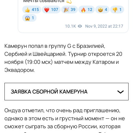
Камерун попал в группу G с Бразилией,
Сербией и Швейцарией. Турнир откроется 20
ноября (19:00 мск) матчем между Катаром и
Эквадором.
ЗАЯВКА СБОРНОЙ КАМЕРУНА
Вратари: Андре Онана («Интер», Италия),
Ондуа отметил, что очень рад приглашению,
Девис Эпасси («Абха», Саудовская
однако в этом есть и грустный момент — он не
Аравия), Симон Нгапандуанбю
сможет сыграть за сборную России, которая
(«Марсель», Франция)