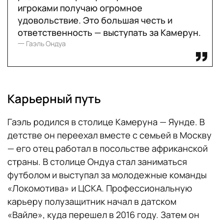
игроками получаю огромное
удовольствие. Это большая честь и
Форварды: Бриан Мбемо («Брентфорд»,
ответственность — выступать за Камерун.
Англия), Жорж-Кевин Нкуду («Бешикташ»,
一 Гаэль Ондуа
Турция), Кристиан Бассогог («Шанхай
Шеньхуа», Китай), Жан-Пьер Нсаме («Янг
Бойз», Швейцария), Венсан Абубакар
(«Аль-Наср», Саудовская Аравия), Карл
Карьерный путь
Токо-Экамби («Лион», Франция), Эрик-
Максим Шупо-Мотинг («Бавария»,
Гаэль родился в столице Камеруна — Яунде. В
Германия), Суайбу Мару («Котон Спорт»,
детстве он переехал вместе с семьей в Москву
Камерун)
— его отец работал в посольстве африканской
страны. В столице Ондуа стал заниматься
футболом и выступал за молодежные команды
«Локомотива» и ЦСКА. Профессиональную
карьеру полузащитник начал в датском
«Вайле», куда перешел в 2016 году. Затем он