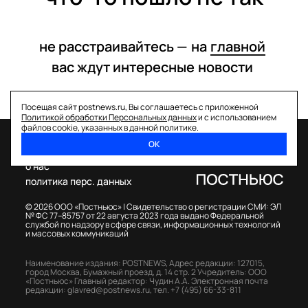
не расстраивайтесь —
на
главной
вас ждут интересные
новости
Посещая сайт postnews.ru, Вы соглашаетесь с приложенной
Политикой обработки Персональных данных
и с использованием
файлов cookie, указанных в данной политике.
ОК
спецпроекты
о нас
политика перс. данных
© 2026 ООО «Постньюс» |
Свидетельство о регистрации СМИ: ЭЛ
№ ФС 77–85757 от 22 августа 2023 года выдано Федеральной
службой по надзору в сфере связи, информационных технологий
и массовых коммуникаций
Наименование издания: POSTNEWS,
Адрес редакции: 127015,
город Москва, Бумажный проезд, д. 14 стр. 2
Учредитель: ООО
«Постньюс»
Главный редактор: Чудин А.А.
Электронная почта
редакции:
glavred@postnews.ru
,
тел.
+7 (495) 66-33-811