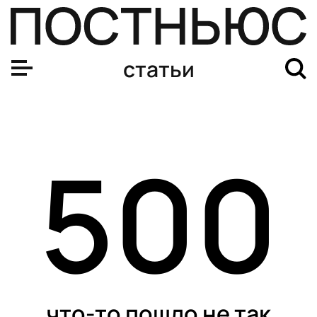
статьи
500
что-то пошло не так