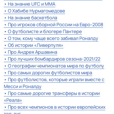
• На знание UFC и ММА
• О Хабибе Нурмагомедове
• На знание баскетбола
• Про игроков сборной России на Евро-2008
• О футболисте и блогере Пантере
• О том, кому чаще всего забивал Роналду
• Об истории «Ливерпуля»
• Про Андрея Аршавина
• Про лучших бомбардиров сезона-2021/22
• О географии чемпионатов мира по футболу
• Про самых дорогих футболистов мира
• Про футболистов, которые играли вместе с
Месси и Роналду
• Про самые дорогие трансферы в истории
«Реала»
• Про всех чемпионов в истории европейских
топ-лиг