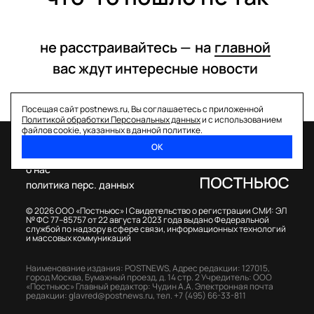
не расстраивайтесь —
на
главной
вас ждут интересные
новости
Посещая сайт postnews.ru, Вы соглашаетесь с приложенной
Политикой обработки Персональных данных
и с использованием
файлов cookie, указанных в данной политике.
ОК
спецпроекты
о нас
политика перс. данных
© 2026 ООО «Постньюс» |
Свидетельство о регистрации СМИ: ЭЛ
№ ФС 77–85757 от 22 августа 2023 года выдано Федеральной
службой по надзору в сфере связи, информационных технологий
и массовых коммуникаций
Наименование издания: POSTNEWS,
Адрес редакции: 127015,
город Москва, Бумажный проезд, д. 14 стр. 2
Учредитель: ООО
«Постньюс»
Главный редактор: Чудин А.А.
Электронная почта
редакции:
glavred@postnews.ru
,
тел.
+7 (495) 66-33-811