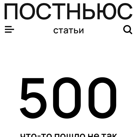
статьи
500
что-то пошло не так