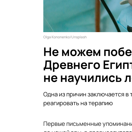
Olga Kononenko/Unsplash
Не можем побе
Древнего Египт
не научились л
Одна из причин заключается в 
реагировать на терапию
Первые письменные упоминани