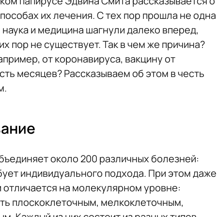
ском папирусе Эдвина Смита рассказывается о
способах их лечения. С тех пор прошла не одна
о наука и медицина шагнули далеко вперед,
их пор не существует. Так в чем же причина?
апример, от коронавируса, вакцину от
сть месяцев? Рассказываем об этом в честь
м.
вание
объединяет около 200 различных болезней:
ебует индивидуального подхода. При этом даже
и отличается на молекулярном уровне:
ыть плоскоклеточным, мелкоклеточным,
м. Каждый из них состоит из разных типов