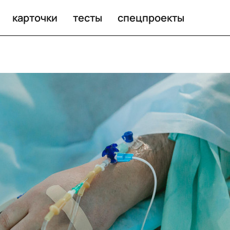
 люди так и не научились лечить рак?
карточки
тесты
спецпроекты