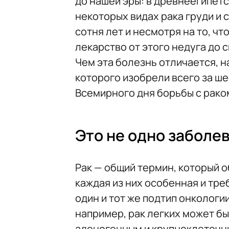
до нашей эры: в древнеегипет
некоторых видах рака груди и 
сотня лет и несмотря на то, чт
лекарство от этого недуга до с
Чем эта болезнь отличается, н
которого изобрели всего за ше
Всемирного дня борьбы с рако
Это не одно заболе
Рак — общий термин, который 
каждая из них особенная и тр
один и тот же подтип онкологи
например, рак легких может б
аденогенным и крупноклеточны