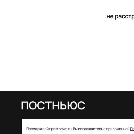
не расст
© 2026 ООО «Постньюс» |
Свидетельство
Посещая сайт postnews.ru, Вы соглашаетесь с приложенной
П
о регистрации СМИ: ЭЛ № ФС 77–85757 от 22 августа