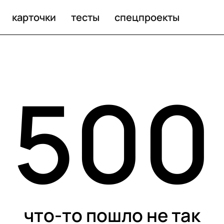
карточки
тесты
спецпроекты
500
что-то пошло не так