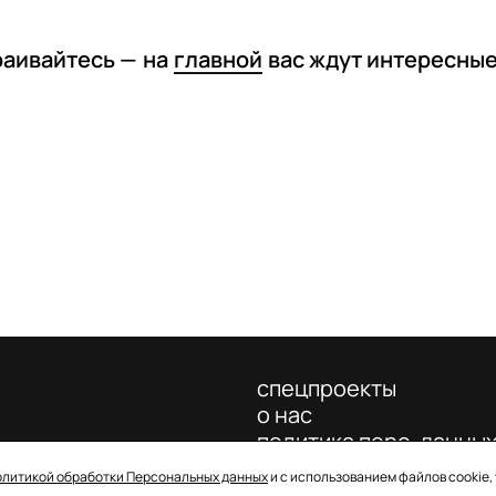
раивайтесь —
на
главной
вас ждут интересны
спецпроекты
о нас
политика перс. данны
олитикой обработки Персональных данных
и с использованием файлов cookie,