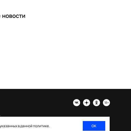
е
новости
х
 указанных в данной политике.
ОК