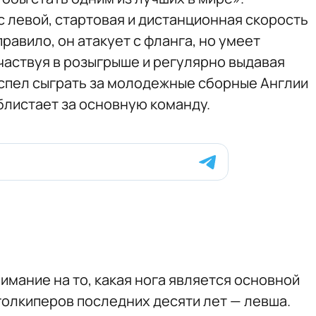
с левой, стартовая и дистанционная скорость
правило, он атакует с фланга, но умеет
участвуя в розыгрыше и регулярно выдавая
спел сыграть за молодежные сборные Англии
 блистает за основную команду.
мание на то, какая нога является основной
 голкиперов последних десяти лет — левша.