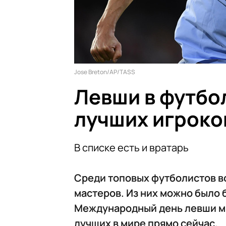
Jose Breton/AP/TASS
Левши в футбол
лучших игроко
В списке есть и вратарь
Среди топовых футболистов в
мастеров. Из них можно было 
Международный день левши мы 
лучших в мире прямо сейчас.