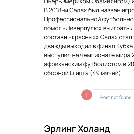
Пьер-Эмериком Обамеянгом) и 
В 2018-м Салах был назван игр
Профессиональной футбольной
помог «Ливерпулю» выиграть Л
составе «красных» Салах стал 
дважды выходил в финал Кубка а
выступил на чемпионате мира 
африканским футболистом в 201
сборной Египта (49 мячей).
Эрлинг Холанд