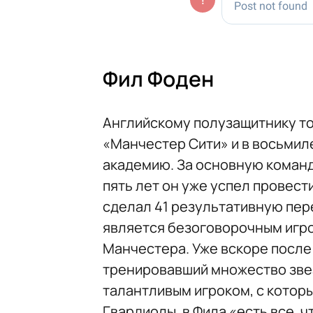
Фил Фоден
Английскому полузащитнику тож
«Манчестер Сити» и в восьмил
академию. За основную команд
пять лет он уже успел провести
сделал 41 результативную пер
является безоговорочным игро
Манчестера. Уже вскоре после
тренировавший множество звез
талантливым игроком, с котор
Гвардиолы, в Фила «есть все, ч