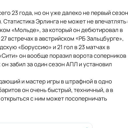
го 23 года, но он уже далеко не первый сезо
. Статистика Эрлинга не может не впечатлять:
ском «Мольде», за который он дебютировал в
в 27 встречах в австрийском «РБ Зальцбурге»,
дскую «Боруссию» и 21 гол в 23 матчах в
 «Сити» он вообще поразил ворота соперников
их он забил за один сезон АПЛ и установил
ающий и мастер игры в штрафной в одно
баритов он очень быстрый, техничный, а в
я открыться с ним может посоперничать