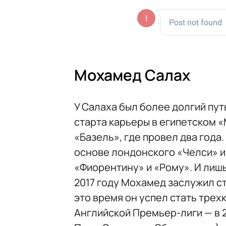
Мохамед Салах
У Салаха был более долгий пут
старта карьеры в египетском 
«Базель», где провел два года
основе лондонского «Челси» и 
«Фиорентину» и «Рому». И лиш
2017 году Мохамед заслужил с
это время он успел стать тре
Английской Премьер-лиги — в 2