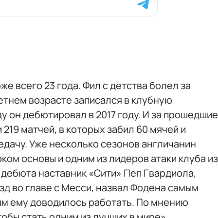
е всего 23 года. Фил с детства болел за
етнем возрасте записался в клубную
у он дебютировал в 2017 году. И за прошедшие
 219 матчей, в которых забил 60 мячей и
едачу. Уже несколько сезонов англичанин
ком основы и одним из лидеров атаки клуба из
 дебюта наставник «Сити» Пеп Гвардиола,
д во главе с Месси, назвал Фодена самым
ым ему доводилось работать. По мнению
тобы стать одним из лучших в мире».