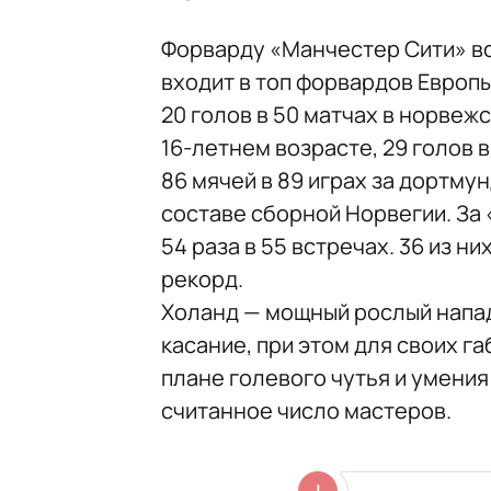
Форварду «Манчестер Сити» все
входит в топ форвардов Европы
20 голов в 50 матчах в норвеж
16-летнем возрасте, 29 голов 
86 мячей в 89 играх за дортмун
составе сборной Норвегии. За
54 раза в 55 встречах. 36 из н
рекорд.
Холанд — мощный рослый напад
касание, при этом для своих га
плане голевого чутья и умени
считанное число мастеров.