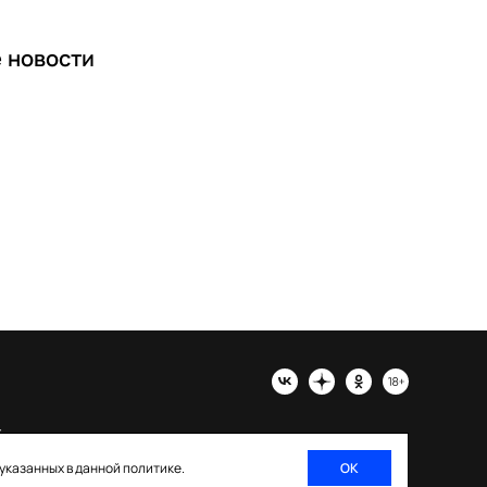
е
новости
х
 указанных в данной политике.
ОК