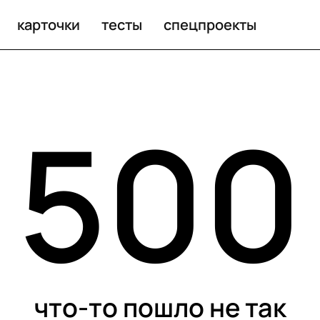
карточки
тесты
спецпроекты
500
что-то пошло не так