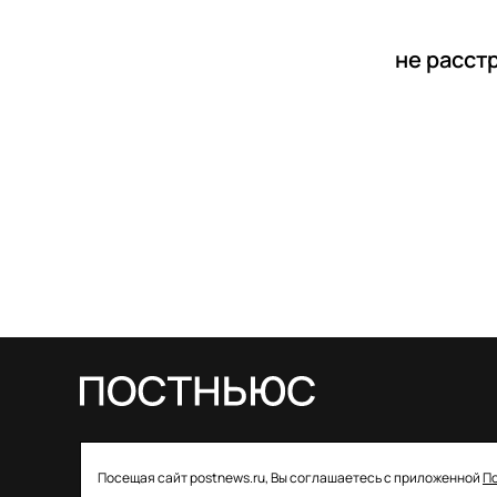
не расст
© 2026 ООО «Постньюс» |
Свидетельство
Посещая сайт postnews.ru, Вы соглашаетесь с приложенной
П
о регистрации СМИ: ЭЛ № ФС 77–85757 от 22 августа