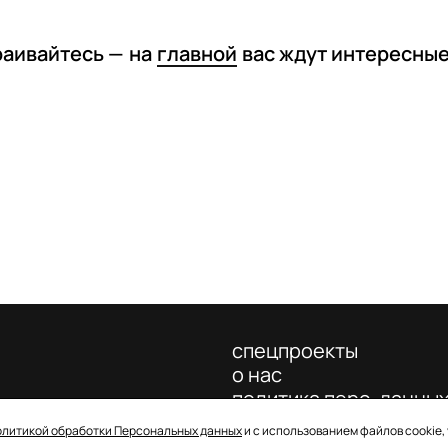
раивайтесь —
на
главной
вас ждут интересны
спецпроекты
о нас
политика перс. данны
олитикой обработки Персональных данных
и с использованием файлов cookie,