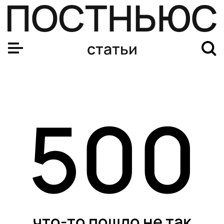
статьи
500
что-то пошло не так