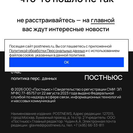
не расстраивайтесь —
на
главной
вас ждут интересные
новости
Посещая сайт postnews.ru, Вы соглашаетесь с приложенной
Политикой обработки Персональных данных
и с использованием
файлов cookie, указанных в данной политике.
ОК
спецпроекты
о нас
политика перс. данных
© 2026 ООО «Постньюс» |
Свидетельство о регистрации СМИ: ЭЛ
№ ФС 77–85757 от 22 августа 2023 года выдано Федеральной
службой по надзору в сфере связи, информационных технологий
и массовых коммуникаций
Наименование издания: POSTNEWS,
Адрес редакции: 127015,
город Москва, Бумажный проезд, д. 14 стр. 2
Учредитель: ООО
«Постньюс»
Главный редактор: Чудин А.А.
Электронная почта
редакции:
glavred@postnews.ru
,
тел.
+7 (495) 66-33-811