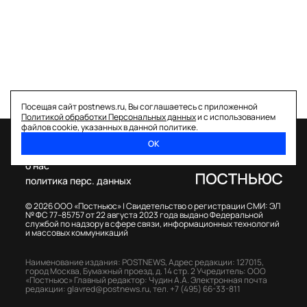
Посещая сайт postnews.ru, Вы соглашаетесь с приложенной
Политикой обработки Персональных данных
и с использованием
файлов cookie, указанных в данной политике.
ОК
спецпроекты
о нас
политика перс. данных
© 2026 ООО «Постньюс» |
Свидетельство о регистрации СМИ: ЭЛ
№ ФС 77–85757 от 22 августа 2023 года выдано Федеральной
службой по надзору в сфере связи, информационных технологий
и массовых коммуникаций
Наименование издания: POSTNEWS,
Адрес редакции: 127015,
город Москва, Бумажный проезд, д. 14 стр. 2
Учредитель: ООО
«Постньюс»
Главный редактор: Чудин А.А.
Электронная почта
редакции:
glavred@postnews.ru
,
тел.
+7 (495) 66-33-811