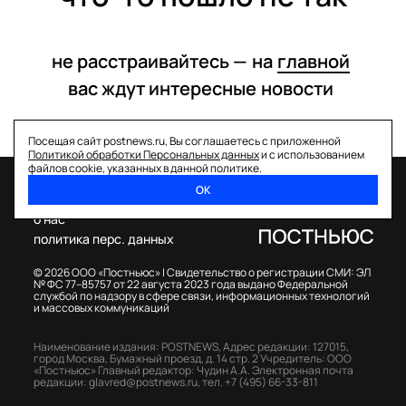
не расстраивайтесь —
на
главной
вас ждут интересные
новости
Посещая сайт postnews.ru, Вы соглашаетесь с приложенной
Политикой обработки Персональных данных
и с использованием
файлов cookie, указанных в данной политике.
ОК
спецпроекты
о нас
политика перс. данных
© 2026 ООО «Постньюс» |
Свидетельство о регистрации СМИ: ЭЛ
№ ФС 77–85757 от 22 августа 2023 года выдано Федеральной
службой по надзору в сфере связи, информационных технологий
и массовых коммуникаций
Наименование издания: POSTNEWS,
Адрес редакции: 127015,
город Москва, Бумажный проезд, д. 14 стр. 2
Учредитель: ООО
«Постньюс»
Главный редактор: Чудин А.А.
Электронная почта
редакции:
glavred@postnews.ru
,
тел.
+7 (495) 66-33-811