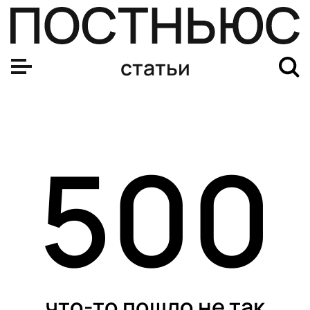
От картографии до IT: чем занимаются современные ге
статьи
500
что-то пошло не так