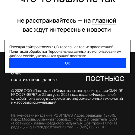
не расстраивайтесь —
на
главной
вас ждут интересные
новости
Посещая сайт postnews.ru, Вы соглашаетесь с приложенной
Политикой обработки Персональных данных
и с использованием
файлов cookie, указанных в данной политике.
ОК
спецпроекты
о нас
политика перс. данных
© 2026 ООО «Постньюс» |
Свидетельство о регистрации СМИ: ЭЛ
№ ФС 77–85757 от 22 августа 2023 года выдано Федеральной
службой по надзору в сфере связи, информационных технологий
и массовых коммуникаций
Наименование издания: POSTNEWS,
Адрес редакции: 127015,
город Москва, Бумажный проезд, д. 14 стр. 2
Учредитель: ООО
«Постньюс»
Главный редактор: Чудин А.А.
Электронная почта
редакции:
glavred@postnews.ru
,
тел.
+7 (495) 66-33-811