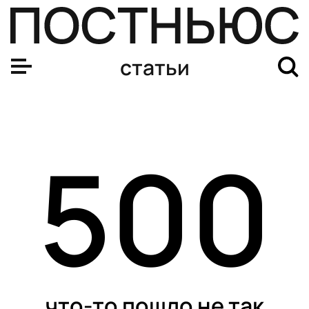
статьи
500
что-то пошло не так