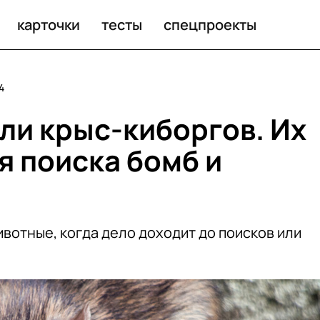
оиска бомб и наркотиков
карточки
тесты
спецпроекты
4
ли крыс-киборгов. Их
я поиска бомб и
вотные, когда дело доходит до поисков или