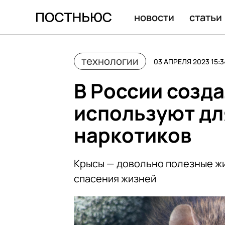
В России создали крыс-киборгов. Их используют для п
новости
статьи
технологии
03 АПРЕЛЯ 2023 15:3
В России созда
используют дл
наркотиков
Крысы — довольно полезные жи
спасения жизней