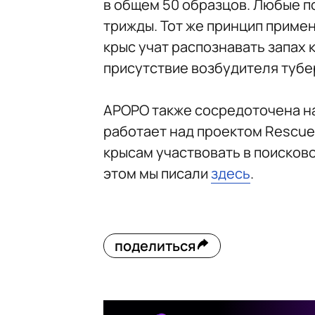
в общем 50 образцов. Любые 
трижды. Тот же принцип приме
крыс учат распознавать запах
присутствие возбудителя тубер
APOPO также сосредоточена на
работает над проектом Rescue
крысам участвовать в поисков
этом мы писали
здесь
.
поделиться