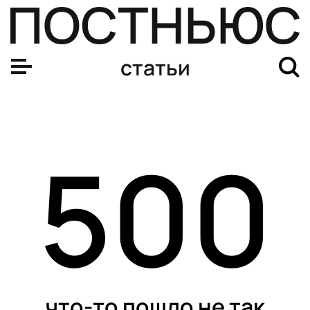
статьи
500
что-то пошло не так