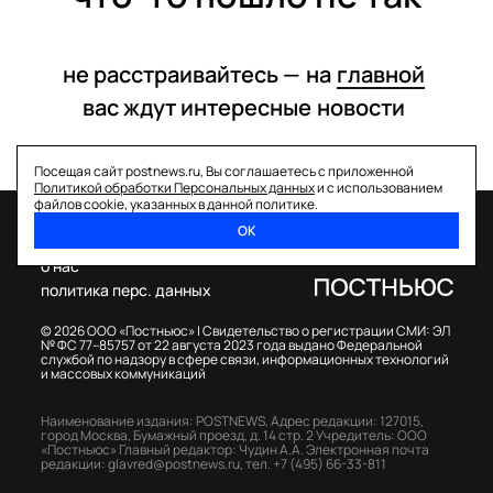
не расстраивайтесь —
на
главной
вас ждут интересные
новости
Посещая сайт postnews.ru, Вы соглашаетесь с приложенной
Политикой обработки Персональных данных
и с использованием
файлов cookie, указанных в данной политике.
ОК
спецпроекты
о нас
политика перс. данных
© 2026 ООО «Постньюс» |
Свидетельство о регистрации СМИ: ЭЛ
№ ФС 77–85757 от 22 августа 2023 года выдано Федеральной
службой по надзору в сфере связи, информационных технологий
и массовых коммуникаций
Наименование издания: POSTNEWS,
Адрес редакции: 127015,
город Москва, Бумажный проезд, д. 14 стр. 2
Учредитель: ООО
«Постньюс»
Главный редактор: Чудин А.А.
Электронная почта
редакции:
glavred@postnews.ru
,
тел.
+7 (495) 66-33-811