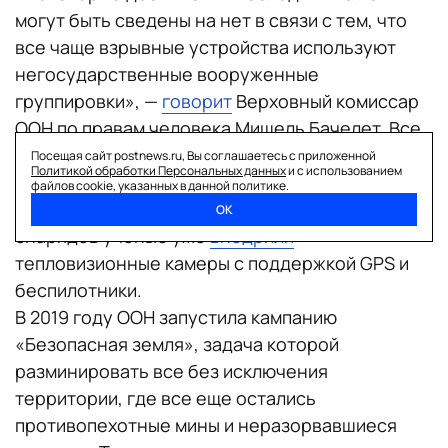
могут быть сведены на нет в связи с тем, что
все чаще взрывные устройства используют
негосударственные вооруженные
группировки», —
говорит
Верховный комиссар
ООН по правам человека Мишель Бачелет. Все
это требует новых и более технологичных
Посещая сайт postnews.ru, Вы соглашаетесь с приложенной
Политикой обработки Персональных данных
и с использованием
методов разминирования территорий. Для
файлов cookie, указанных в данной политике.
поиска и обнаружения взрывоопасных
ОК
снарядов ученые уже
внедрили
тепловизионные камеры с поддержкой GPS и
беспилотники.
В 2019 году ООН запустила кампанию
«Безопасная земля», задача которой
разминировать все без исключения
территории, где все еще остались
противопехотные мины и неразорвавшиеся