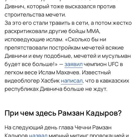
Дивнич, который тоже высказался против
строительства мечети.
За это его стали травить в сети, а потом жестко
раскритиковали другие бойцы ММА,
исповедующие ислам. «Сколько бы ни
препятствовали постройкам мечетей всякие
Дивничи и ему подобные, мечетей и мусульман
будет все больше!» —
заявил
чемпион UFC в
легком весе Ислам Махачев. Известный
видеоблогер Хасбик
написал
, что в кавказских
республиках Дивнича больше не ждут.
При чем здесь Рамзан Кадыров?
На следующий день глава Чечни Рамзан
Кадыров
назвал
мирный митинг провокацией и