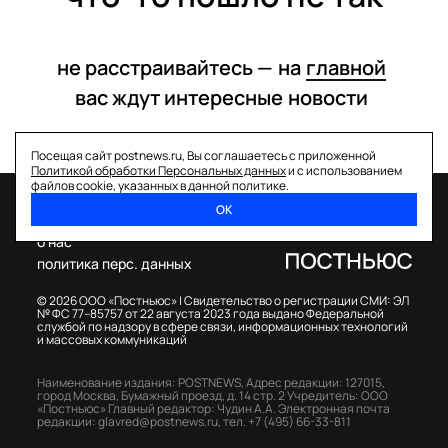
не расстраивайтесь —
на
главной
вас ждут интересные
новости
Посещая сайт postnews.ru, Вы соглашаетесь с приложенной
Политикой обработки Персональных данных
и с использованием
файлов cookie, указанных в данной политике.
ОК
спецпроекты
о нас
политика перс. данных
© 2026 ООО «Постньюс» |
Свидетельство о регистрации СМИ: ЭЛ
№ ФС 77–85757 от 22 августа 2023 года выдано Федеральной
службой по надзору в сфере связи, информационных технологий
и массовых коммуникаций
Наименование издания: POSTNEWS,
Адрес редакции: 127015,
город Москва, Бумажный проезд, д. 14 стр. 2
Учредитель: ООО
«Постньюс»
Главный редактор: Чудин А.А.
Электронная почта
редакции:
glavred@postnews.ru
,
тел.
+7 (495) 66-33-811