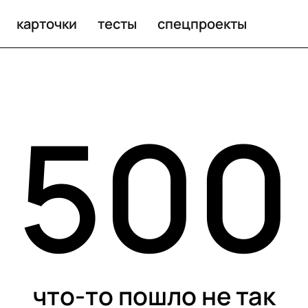
карточки
тесты
спецпроекты
500
что-то пошло не так