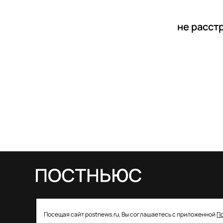
не расст
© 2026 ООО «Постньюс» |
Свидетельство
Посещая сайт postnews.ru, Вы соглашаетесь с приложенной
П
о регистрации СМИ: ЭЛ № ФС 77–85757 от 22 августа