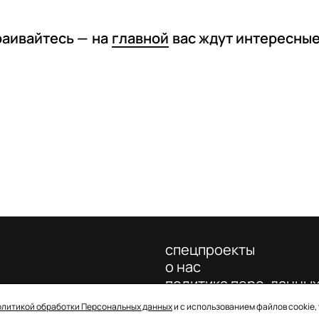
раивайтесь —
на
главной
вас ждут интересны
спецпроекты
о нас
политика перс. данны
олитикой обработки Персональных данных
и с использованием файлов cookie,