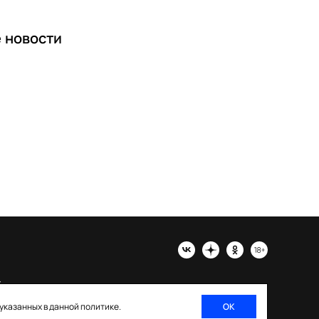
е
новости
х
 указанных в данной политике.
ОК