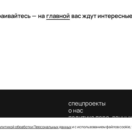
раивайтесь —
на
главной
вас ждут интересны
спецпроекты
о нас
политика перс. данны
олитикой обработки Персональных данных
и с использованием файлов cookie,