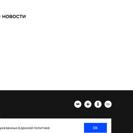
е
новости
х
 указанных в данной политике.
ОК