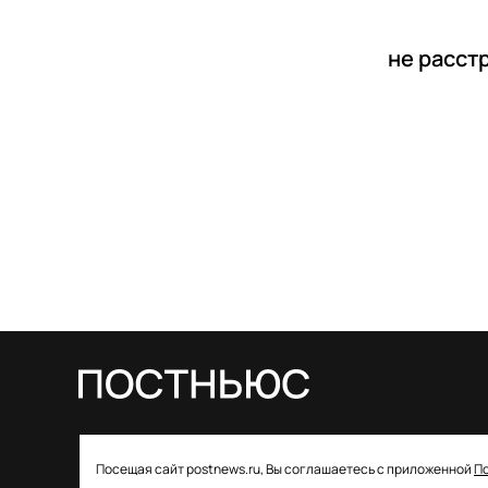
не расст
© 2026 ООО «Постньюс» |
Свидетельство
Посещая сайт postnews.ru, Вы соглашаетесь с приложенной
П
о регистрации СМИ: ЭЛ № ФС 77–85757 от 22 августа