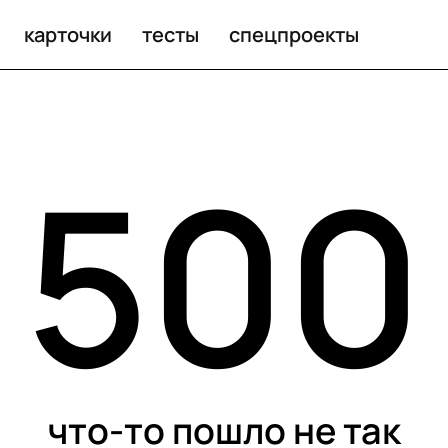
карточки
тесты
спецпроекты
500
что-то пошло не так