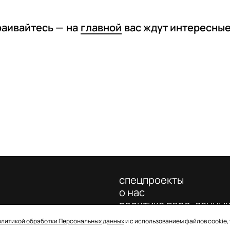
раивайтесь —
на
главной
вас ждут интересны
спецпроекты
о нас
политика перс. данны
олитикой обработки Персональных данных
и с использованием файлов cookie,