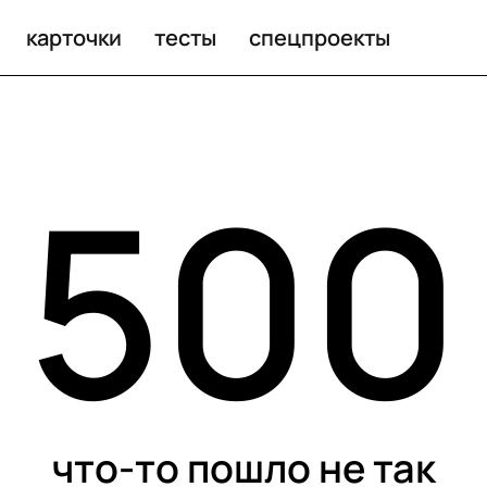
карточки
тесты
спецпроекты
500
что-то пошло не так