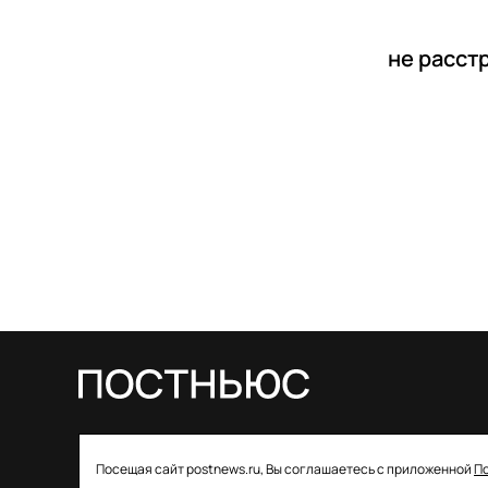
не расст
© 2026 ООО «Постньюс» |
Свидетельство
Посещая сайт postnews.ru, Вы соглашаетесь с приложенной
П
о регистрации СМИ: ЭЛ № ФС 77–85757 от 22 августа