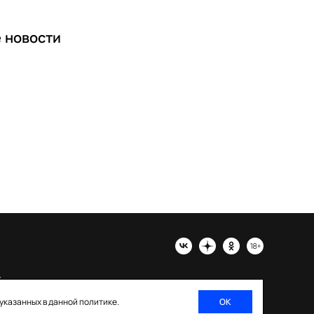
е
новости
х
 указанных в данной политике.
ОК