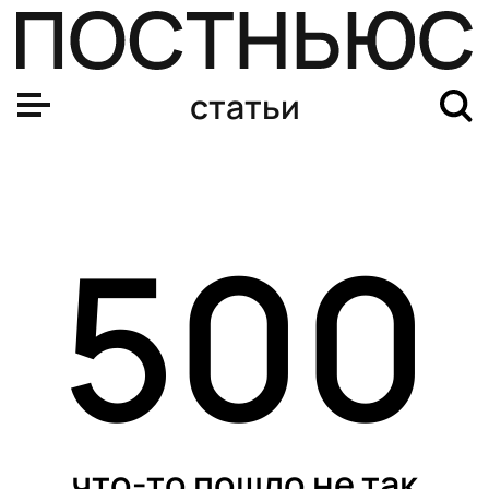
статьи
500
что-то пошло не так