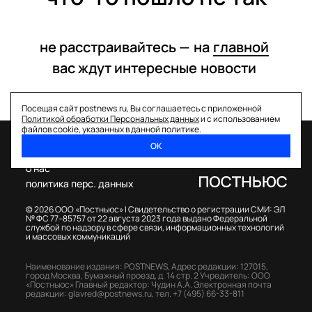
не расстраивайтесь —
на
главной
вас ждут интересные
новости
Посещая сайт postnews.ru, Вы соглашаетесь с приложенной
Политикой обработки Персональных данных
и с использованием
файлов cookie, указанных в данной политике.
ОК
спецпроекты
о нас
политика перс. данных
© 2026 ООО «Постньюс» |
Свидетельство о регистрации СМИ: ЭЛ
№ ФС 77–85757 от 22 августа 2023 года выдано Федеральной
службой по надзору в сфере связи, информационных технологий
и массовых коммуникаций
Наименование издания: POSTNEWS,
Адрес редакции: 127015,
город Москва, Бумажный проезд, д. 14 стр. 2
Учредитель: ООО
«Постньюс»
Главный редактор: Чудин А.А.
Электронная почта
редакции:
glavred@postnews.ru
,
тел.
+7 (495) 66-33-811