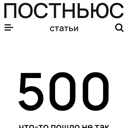
статьи
500
что-то пошло не так