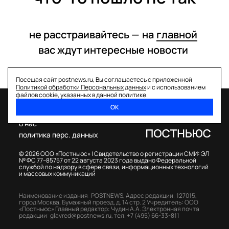
не расстраивайтесь —
на
главной
вас ждут интересные
новости
Посещая сайт postnews.ru, Вы соглашаетесь с приложенной
Политикой обработки Персональных данных
и с использованием
файлов cookie, указанных в данной политике.
ОК
спецпроекты
о нас
политика перс. данных
© 2026 ООО «Постньюс» |
Свидетельство о регистрации СМИ: ЭЛ
№ ФС 77–85757 от 22 августа 2023 года выдано Федеральной
службой по надзору в сфере связи, информационных технологий
и массовых коммуникаций
Наименование издания: POSTNEWS,
Адрес редакции: 127015,
город Москва, Бумажный проезд, д. 14 стр. 2
Учредитель: ООО
«Постньюс»
Главный редактор: Чудин А.А.
Электронная почта
редакции:
glavred@postnews.ru
,
тел.
+7 (495) 66-33-811