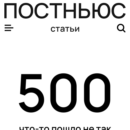
статьи
500
что-то пошло не так