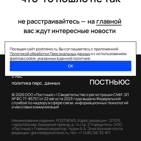
не расстраивайтесь —
на
главной
вас ждут интересные
новости
Посещая сайт postnews.ru, Вы соглашаетесь с приложенной
Политикой обработки Персональных данных
и с использованием
файлов cookie, указанных в данной политике.
ОК
спецпроекты
о нас
политика перс. данных
© 2026 ООО «Постньюс» |
Свидетельство о регистрации СМИ: ЭЛ
№ ФС 77–85757 от 22 августа 2023 года выдано Федеральной
службой по надзору в сфере связи, информационных технологий
и массовых коммуникаций
Наименование издания: POSTNEWS,
Адрес редакции: 127015,
город Москва, Бумажный проезд, д. 14 стр. 2
Учредитель: ООО
«Постньюс»
Главный редактор: Чудин А.А.
Электронная почта
редакции:
glavred@postnews.ru
,
тел.
+7 (495) 66-33-811