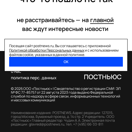
не расстраивайтесь —
на
главной
вас ждут интересные
новости
Посещая сайт postnews.ru, Вы соглашаетесь с приложенной
Политикой обработки Персональных данных
и с использованием
файлов cookie, указанных в данной политике.
ОК
спецпроекты
о нас
политика перс. данных
© 2026 ООО «Постньюс» |
Свидетельство о регистрации СМИ: ЭЛ
№ ФС 77–85757 от 22 августа 2023 года выдано Федеральной
службой по надзору в сфере связи, информационных технологий
и массовых коммуникаций
Наименование издания: POSTNEWS,
Адрес редакции: 127015,
город Москва, Бумажный проезд, д. 14 стр. 2
Учредитель: ООО
«Постньюс»
Главный редактор: Чудин А.А.
Электронная почта
редакции:
glavred@postnews.ru
,
тел.
+7 (495) 66-33-811