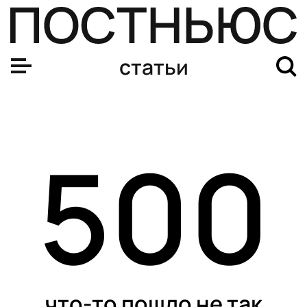
статьи
500
что-то пошло не так