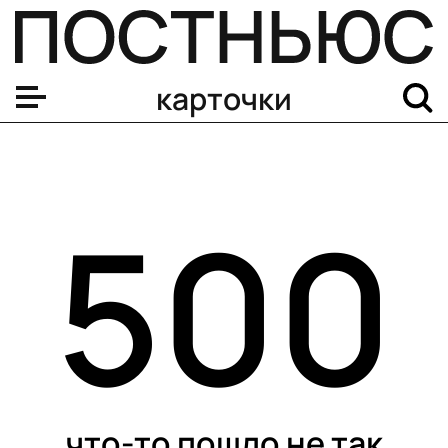
карточки
500
что-то пошло не так