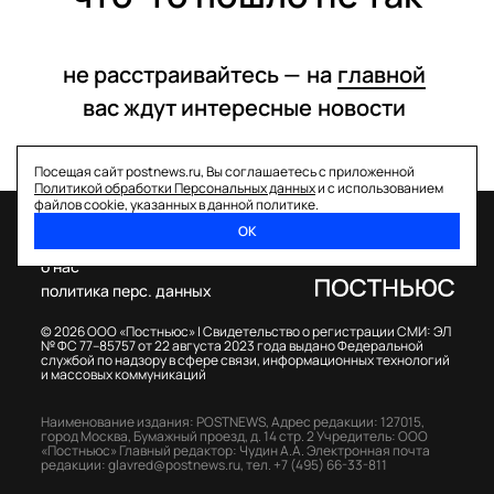
не расстраивайтесь —
на
главной
вас ждут интересные
новости
Посещая сайт postnews.ru, Вы соглашаетесь с приложенной
Политикой обработки Персональных данных
и с использованием
файлов cookie, указанных в данной политике.
ОК
спецпроекты
о нас
политика перс. данных
© 2026 ООО «Постньюс» |
Свидетельство о регистрации СМИ: ЭЛ
№ ФС 77–85757 от 22 августа 2023 года выдано Федеральной
службой по надзору в сфере связи, информационных технологий
и массовых коммуникаций
Наименование издания: POSTNEWS,
Адрес редакции: 127015,
город Москва, Бумажный проезд, д. 14 стр. 2
Учредитель: ООО
«Постньюс»
Главный редактор: Чудин А.А.
Электронная почта
редакции:
glavred@postnews.ru
,
тел.
+7 (495) 66-33-811