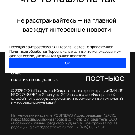
не расстраивайтесь —
на
главной
вас ждут интересные
новости
Посещая сайт postnews.ru, Вы соглашаетесь с приложенной
Политикой обработки Персональных данных
и с использованием
файлов cookie, указанных в данной политике.
ОК
спецпроекты
о нас
политика перс. данных
© 2026 ООО «Постньюс» |
Свидетельство о регистрации СМИ: ЭЛ
№ ФС 77–85757 от 22 августа 2023 года выдано Федеральной
службой по надзору в сфере связи, информационных технологий
и массовых коммуникаций
Наименование издания: POSTNEWS,
Адрес редакции: 127015,
город Москва, Бумажный проезд, д. 14 стр. 2
Учредитель: ООО
«Постньюс»
Главный редактор: Чудин А.А.
Электронная почта
редакции:
glavred@postnews.ru
,
тел.
+7 (495) 66-33-811