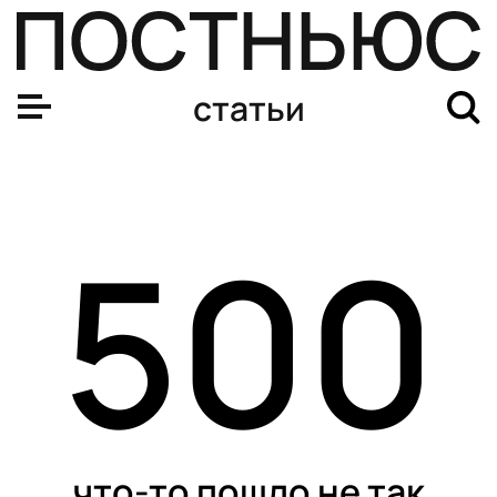
статьи
500
что-то пошло не так