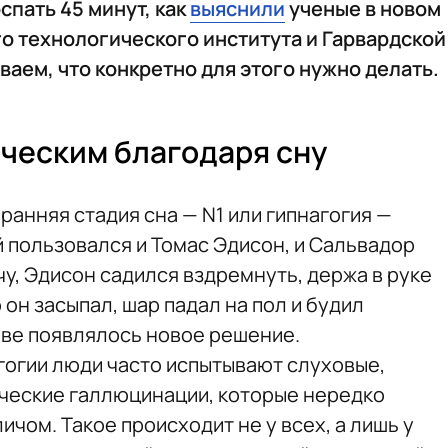
пать 45 минут, как
выяснили
ученые в новом
о технологического института и Гарвардской
аем, что конкретно для этого нужно делать.
рческим благодаря сну
 ранняя стадия сна — N1 или гипнагогия —
 пользовался и Томас Эдисон, и Сальвадор
чу, Эдисон садился вздремнуть, держа в руке
 он засыпал, шар падал на пол и будил
лове появлялось новое решение.
агогии люди часто испытывают слуховые,
ические галлюцинации, которые нередко
ом. Такое происходит не у всех, а лишь у