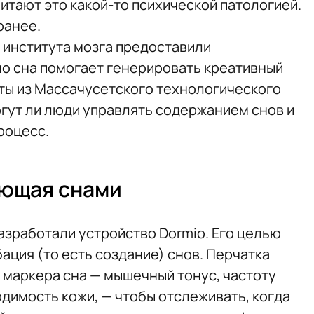
итают это какой-то психической патологией.
ранее.
 института мозга предоставили
ло сна помогает генерировать креативный
рты из Массачусетского технологического
огут ли люди управлять содержанием снов и
роцесс.
ающая снами
азработали устройство Dormio. Его целью
ация (то есть создание) снов. Перчатка
 маркера сна — мышечный тонус, частоту
димость кожи, — чтобы отслеживать, когда