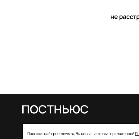
не расст
© 2026 ООО «Постньюс» |
Свидетельство
Посещая сайт postnews.ru, Вы соглашаетесь с приложенной
П
о регистрации СМИ: ЭЛ № ФС 77–85757 от 22 августа