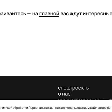
раивайтесь —
на
главной
вас ждут интересны
спецпроекты
о нас
политика перс. данны
олитикой обработки Персональных данных
и с использованием файлов cookie,