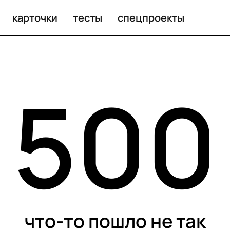
карточки
тесты
спецпроекты
500
что-то пошло не так