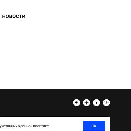
е
новости
х
 указанных в данной политике.
ОК