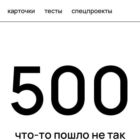
карточки
тесты
спецпроекты
500
что-то пошло не так