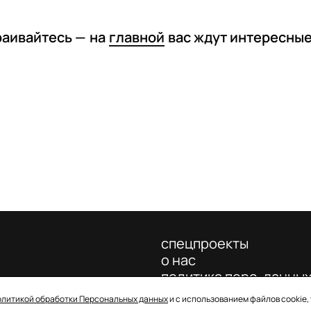
раивайтесь —
на
главной
вас ждут интересны
спецпроекты
о нас
политика перс. данны
олитикой обработки Персональных данных
и с использованием файлов cookie,