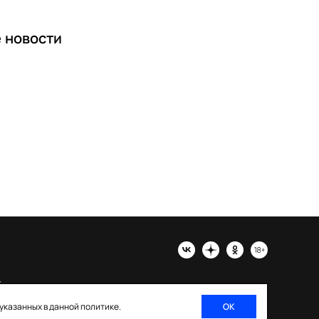
е
новости
х
 указанных в данной политике.
ОК