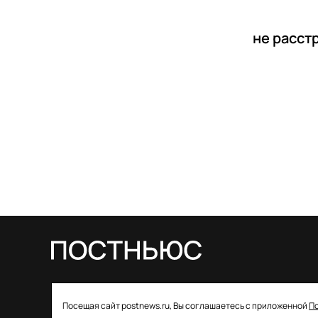
не расст
© 2026 ООО «Постньюс» |
Свидетельство
Посещая сайт postnews.ru, Вы соглашаетесь с приложенной
П
о регистрации СМИ: ЭЛ № ФС 77–85757 от 22 августа