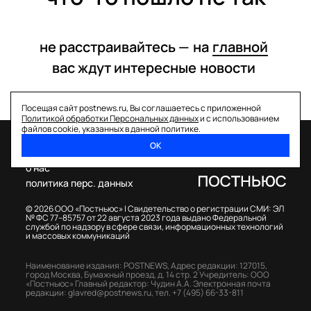
не расстраивайтесь —
на
главной
вас ждут интересные
новости
Посещая сайт postnews.ru, Вы соглашаетесь с приложенной
Политикой обработки Персональных данных
и с использованием
файлов cookie, указанных в данной политике.
ОК
спецпроекты
о нас
политика перс. данных
© 2026 ООО «Постньюс» |
Свидетельство о регистрации СМИ: ЭЛ
№ ФС 77–85757 от 22 августа 2023 года выдано Федеральной
службой по надзору в сфере связи, информационных технологий
и массовых коммуникаций
Наименование издания: POSTNEWS,
Адрес редакции: 127015,
город Москва, Бумажный проезд, д. 14 стр. 2
Учредитель: ООО
«Постньюс»
Главный редактор: Чудин А.А.
Электронная почта
редакции:
glavred@postnews.ru
,
тел.
+7 (495) 66-33-811