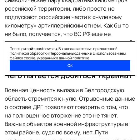
российской территории, либо просто не
подпускают российские части к «нулевому
километру» артиллерийским огнем. Как бы то
ни было, получается, что ВС РФ еще не
установили полный контроль над территорией
Посещая сайт postnews.ru, Вы соглашаетесь с приложенной
Грайворонского района.
Политикой обработки Персональных данных
и с использованием
файлов cookie, указанных в данной политике.
ОК
Чего пытается добиться Украина?
Военная ценность вылазки в Белгородскую
область стремится к нулю. Отрывочные данные
о составе ДРГ позволяют говорить о том, что
на полноценное вторжение это не тянет.
Важных объектов военной инфраструктуры в
этом районе, судя по всему, нет. Пути