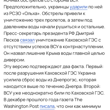
Предположительно, украинцы
ударили
по ней
из РСЗО «Ольха». Обстрелы привели к
уничтожению трех пролетов, а затем под
давлением воды начали рушиться и остальные.
Пресс-секретарь президента РФ Дмитрий
Песков
связал
уничтожение Каховской ГЭС с
отсутствием успехов ВСУ в контрнаступлении.
Он назвал лишение Крыма воды главной целью
диверсии.
Эту версию подтверждают два факта. Первый:
после разрушения Каховской ГЭС Украина
усилила сброс воды из Днепрогэс, которая
находится выше по течению Днепра. Второй:
ВСУ уже неоднократно били по Каховской ГЭС.
В декабре прошлого года газета The
Washington Post
писала
, что они как минимум