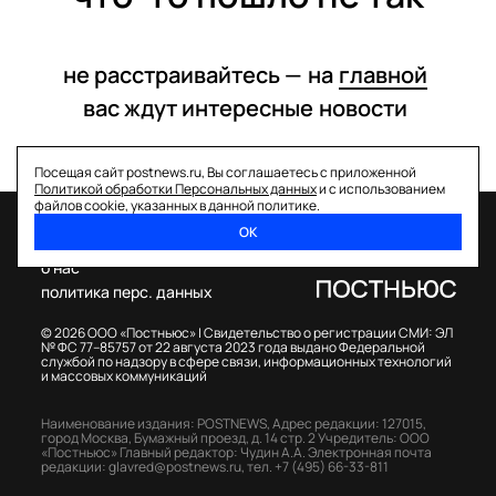
не расстраивайтесь —
на
главной
вас ждут интересные
новости
Посещая сайт postnews.ru, Вы соглашаетесь с приложенной
Политикой обработки Персональных данных
и с использованием
файлов cookie, указанных в данной политике.
ОК
спецпроекты
о нас
политика перс. данных
© 2026 ООО «Постньюс» |
Свидетельство о регистрации СМИ: ЭЛ
№ ФС 77–85757 от 22 августа 2023 года выдано Федеральной
службой по надзору в сфере связи, информационных технологий
и массовых коммуникаций
Наименование издания: POSTNEWS,
Адрес редакции: 127015,
город Москва, Бумажный проезд, д. 14 стр. 2
Учредитель: ООО
«Постньюс»
Главный редактор: Чудин А.А.
Электронная почта
редакции:
glavred@postnews.ru
,
тел.
+7 (495) 66-33-811