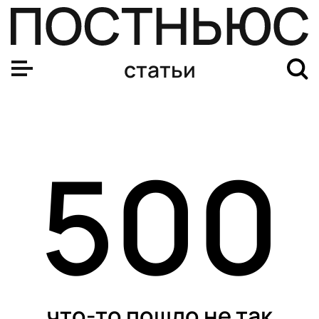
статьи
500
что-то пошло не так