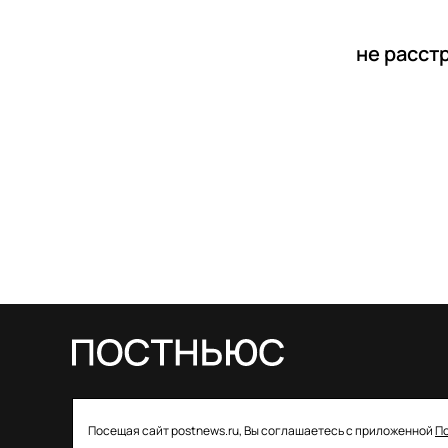
не расст
© 2026 ООО «Постньюс» |
Свидетельство
Посещая сайт postnews.ru, Вы соглашаетесь с приложенной
П
о регистрации СМИ: ЭЛ № ФС 77–85757 от 22 августа