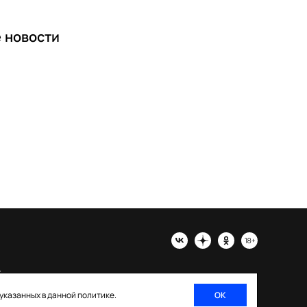
е
новости
х
 указанных в данной политике.
ОК