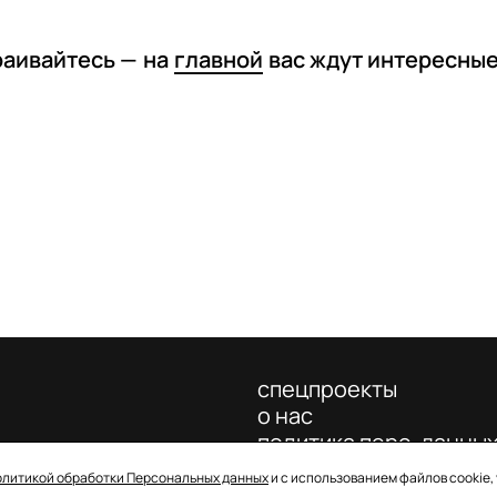
раивайтесь —
на
главной
вас ждут интересны
спецпроекты
о нас
политика перс. данны
олитикой обработки Персональных данных
и с использованием файлов cookie,