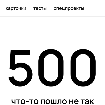
карточки
тесты
спецпроекты
500
что-то пошло не так