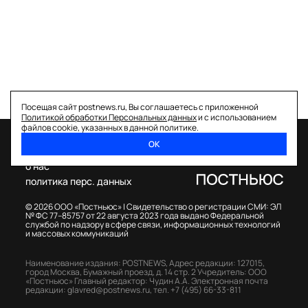
Посещая сайт postnews.ru, Вы соглашаетесь с приложенной
Политикой обработки Персональных данных
и с использованием
файлов cookie, указанных в данной политике.
ОК
спецпроекты
о нас
политика перс. данных
© 2026 ООО «Постньюс» |
Свидетельство о регистрации СМИ: ЭЛ
№ ФС 77–85757 от 22 августа 2023 года выдано Федеральной
службой по надзору в сфере связи, информационных технологий
и массовых коммуникаций
Наименование издания: POSTNEWS,
Адрес редакции: 127015,
город Москва, Бумажный проезд, д. 14 стр. 2
Учредитель: ООО
«Постньюс»
Главный редактор: Чудин А.А.
Электронная почта
редакции:
glavred@postnews.ru
,
тел.
+7 (495) 66-33-811