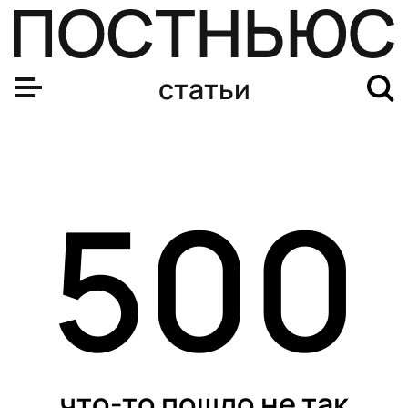
статьи
500
что-то пошло не так