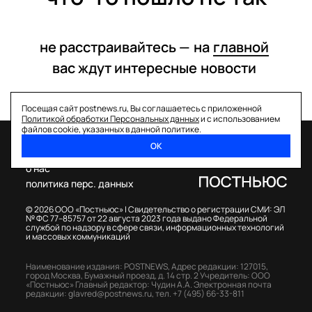
не расстраивайтесь —
на
главной
вас ждут интересные
новости
Посещая сайт postnews.ru, Вы соглашаетесь с приложенной
Политикой обработки Персональных данных
и с использованием
файлов cookie, указанных в данной политике.
ОК
спецпроекты
о нас
политика перс. данных
© 2026 ООО «Постньюс» |
Свидетельство о регистрации СМИ: ЭЛ
№ ФС 77–85757 от 22 августа 2023 года выдано Федеральной
службой по надзору в сфере связи, информационных технологий
и массовых коммуникаций
Наименование издания: POSTNEWS,
Адрес редакции: 127015,
город Москва, Бумажный проезд, д. 14 стр. 2
Учредитель: ООО
«Постньюс»
Главный редактор: Чудин А.А.
Электронная почта
редакции:
glavred@postnews.ru
,
тел.
+7 (495) 66-33-811