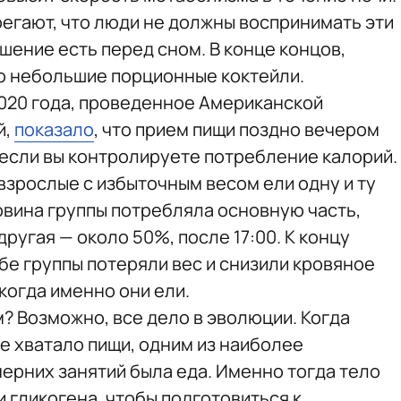
регают, что люди не должны воспринимать эти
шение есть перед сном. В конце концов,
о небольшие порционные коктейли.
020 года, проведенное Американской
й,
показало
, что прием пищи поздно вечером
 если вы контролируете потребление калорий.
взрослые с избыточным весом ели одну и ту
овина группы потребляла основную часть,
 другая — около 50%, после 17:00. К концу
бе группы потеряли вес и снизили кровяное
 когда именно они ели.
? Возможно, все дело в эволюции. Когда
 хватало пищи, одним из наиболее
рних занятий была еда. Именно тогда тело
и гликогена, чтобы подготовиться к