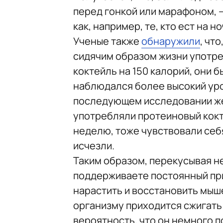
перед гонкой или марафоном, 
как, например, те, кто ест на н
Ученые также
обнаружили
, чт
сидячим образом жизни употре
коктейль на 150 калорий, они б
наблюдался более высокий уро
последующем исследовании же
употребляли протеиновый кокте
неделю, тоже чувствовали себ
исчезли.
Таким образом, перекусывая н
поддерживаете постоянный при
нарастить и восстановить мыше
организму приходится сжигать 
вероятность, что он немного п