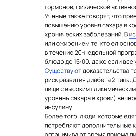
гормонов, физической активно
Ученые также говорят, что при
повышению уровня сахара в кро
хронических заболеваний. В
ис
или ожирением те, кто ел осно
в течение 20-недельной програ
блюдо до 15:00, даже если все
Существуют
доказательства то
риск развития диабета 2 типа.
пищи с высоким гликемическим
уровень сахара в крови) вече
инсулину.
Более того, люди, которые ед
потребляют дополнительные ка
ограничивают время приема пи