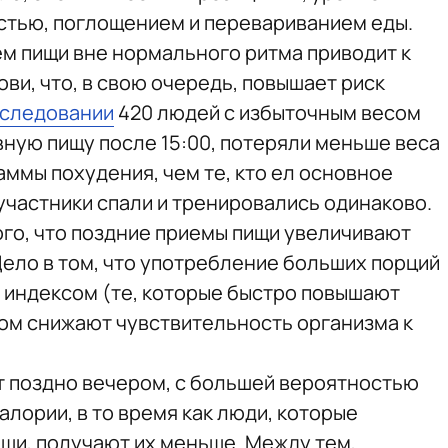
стью, поглощением и перевариванием еды.
ем пищи вне нормального ритма приводит к
ви, что, в свою очередь, повышает риск
следовании
420 людей с избыточным весом
вную пищу после 15:00, потеряли меньше веса
ммы похудения, чем те, кто ел основное
 участники спали и тренировались одинаково.
го, что поздние приемы пищи увеличивают
 Дело в том, что употребление больших порций
 индексом (те, которые быстро повышают
ром снижают чувствительность организма к
ят поздно вечером, с большей вероятностью
лории, в то время как люди, которые
щи, получают их меньше. Между тем,