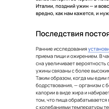
Италии, поздний ужин — и вовс
вредно, как нам кажется, и ну
Последствия посто
Ранние исследования
установ
приема пищи и ожирением. В час
сна увеличивает вероятность 
ужины связаны с более высоки
Таким образом, когда мы едим 
бодрствования, — организм с 
калории в виде жира и набирает
том, что пища обрабатывается 
с колебаниями температуры те