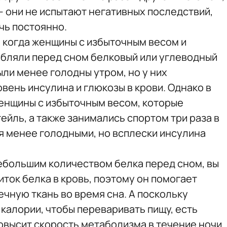
— они не испытают негативных последствий,
очь постоянно.
о, когда женщины с избыточным весом и
бляли перед сном белковый или углеводный
ыли менее голодны утром, но у них
вень инсулина и глюкозы в крови. Однако в
нщины с избыточным весом, которые
йль, а также занимались спортом три раза в
я менее голодными, но всплески инсулина
ебольшим количеством белка перед сном, вы
ток белка в кровь, поэтому он помогает
чную ткань во время сна. А поскольку
калории, чтобы переваривать пищу, есть
овысит скорость метаболизма в течение ночи.