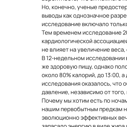
Но, конечно, ученые предосте
выводы как однозначное разре
исследование включало тольк
Тем временем исследование 2
кардиологической ассоциацие
не влияет на увеличение веса,
В 12-недельном исследовании 
же здоровую пищу, однако пол
около 80% калорий, до 13:00, а
исследования оказалось, что о
давление, независимо от того,
Почему мы хотим есть по ночам
нашим первобытным предкам не
эволюционно эффективных вече
запасало энергию в виде жира 