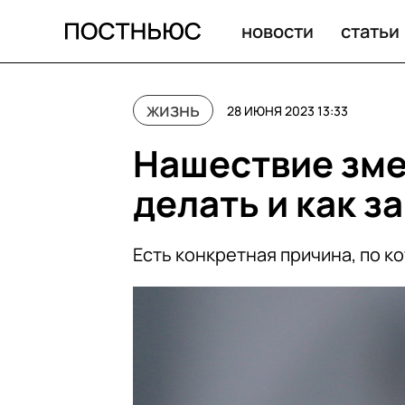
Нашествие змей в Москве: что делать и как защититьс
новости
статьи
жизнь
28 ИЮНЯ 2023 13:33
Нашествие зме
делать и как з
Есть конкретная причина, по к