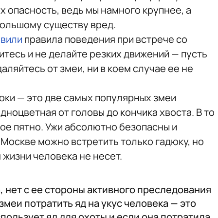
 опасность, ведь мы намного крупнее, а
большому существу вред.
овили
правила поведения при встрече со
итесь и не делайте резких движений — пусть
аляйтесь от змеи, ни в коем случае ее не
юки — это две самых популярных змеи
дноцветная от головы до кончика хвоста. В то
тое пятно. Ужи абсолютно безопасны и
 Москве можно встретить только гадюку, но
 жизни человека не несет.
, нет с ее стороны активного преследования
змеи потратить яд на укус человека — это
пользует яд для охоты и если она потратила