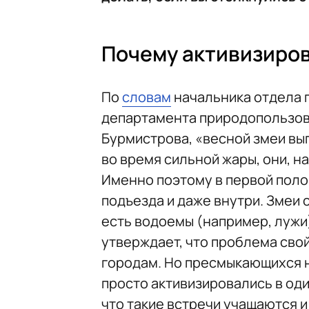
Почему активизиро
По
словам
начальника отдела 
департамента природопользов
Бурмистрова, «весной змеи вып
во время сильной жары, они, н
Именно поэтому в первой полов
подъезда и даже внутри. Змеи 
есть водоемы (например, лужи)
утверждает, что проблема свой
городам. Но пресмыкающихся не
просто активизировались в од
что такие встречи учащаются и