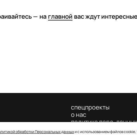
раивайтесь —
на
главной
вас ждут интересны
спецпроекты
о нас
политика перс. данны
олитикой обработки Персональных данных
и с использованием файлов cookie,