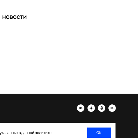
е
новости
х
 указанных в данной политике.
ОК