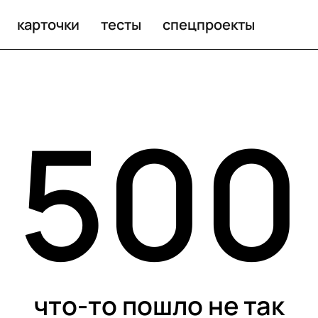
карточки
тесты
спецпроекты
500
что-то пошло не так