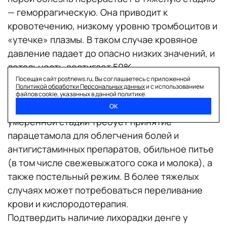
— геморрагическую. Она приводит к
кровотечению, низкому уровню тромбоцитов и
«утечке» плазмы. В таком случае кровяное
давление падает до опасно низких значений, и
летальность достигает 50%.
Вакцина от лихорадки денге есть и доступна во
Посещая сайт postnews.ru, Вы соглашаетесь с приложенной
Политикой обработки Персональных данных
и с использованием
многих странах, однако рекомендуется только
файлов cookie, указанных в данной политике.
тем, кто был инфицирован ранее. Терапия
ОК
умеренной стадии требует принятие
парацетамола для облегчения болей и
антигистаминных препаратов, обильное питье
(в том числе свежевыжатого сока и молока), а
также постельный режим. В более тяжелых
случаях может потребоваться переливание
крови и кислородотерапия.
Подтвердить наличие лихорадки денге у