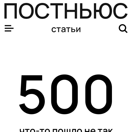
статьи
500
что-то пошло не так