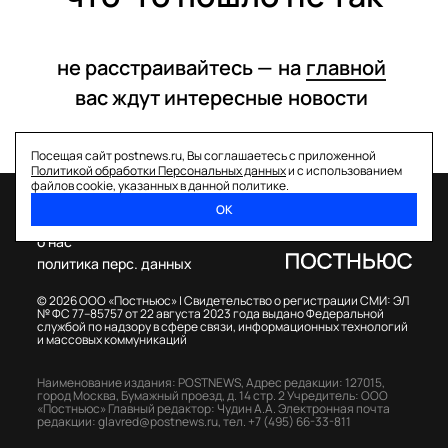
не расстраивайтесь —
на
главной
вас ждут интересные
новости
Посещая сайт postnews.ru, Вы соглашаетесь с приложенной
Политикой обработки Персональных данных
и с использованием
файлов cookie, указанных в данной политике.
ОК
спецпроекты
о нас
политика перс. данных
© 2026 ООО «Постньюс» |
Свидетельство о регистрации СМИ: ЭЛ
№ ФС 77–85757 от 22 августа 2023 года выдано Федеральной
службой по надзору в сфере связи, информационных технологий
и массовых коммуникаций
Наименование издания: POSTNEWS,
Адрес редакции: 127015,
город Москва, Бумажный проезд, д. 14 стр. 2
Учредитель: ООО
«Постньюс»
Главный редактор: Чудин А.А.
Электронная почта
редакции:
glavred@postnews.ru
,
тел.
+7 (495) 66-33-811