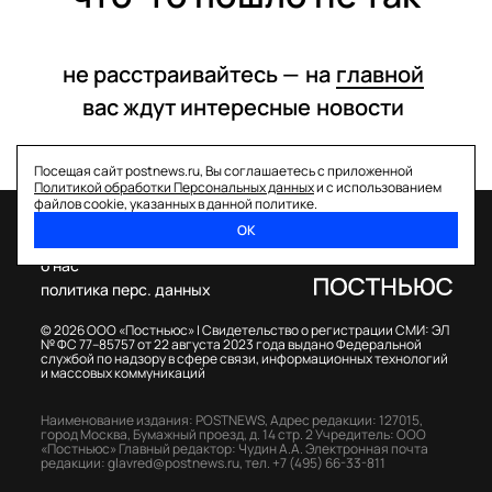
не расстраивайтесь —
на
главной
вас ждут интересные
новости
Посещая сайт postnews.ru, Вы соглашаетесь с приложенной
Политикой обработки Персональных данных
и с использованием
файлов cookie, указанных в данной политике.
ОК
спецпроекты
о нас
политика перс. данных
© 2026 ООО «Постньюс» |
Свидетельство о регистрации СМИ: ЭЛ
№ ФС 77–85757 от 22 августа 2023 года выдано Федеральной
службой по надзору в сфере связи, информационных технологий
и массовых коммуникаций
Наименование издания: POSTNEWS,
Адрес редакции: 127015,
город Москва, Бумажный проезд, д. 14 стр. 2
Учредитель: ООО
«Постньюс»
Главный редактор: Чудин А.А.
Электронная почта
редакции:
glavred@postnews.ru
,
тел.
+7 (495) 66-33-811