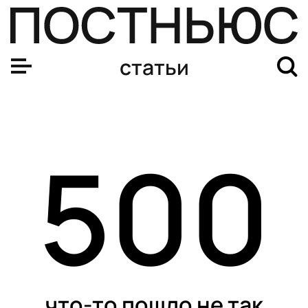
статьи
500
что-то пошло не так